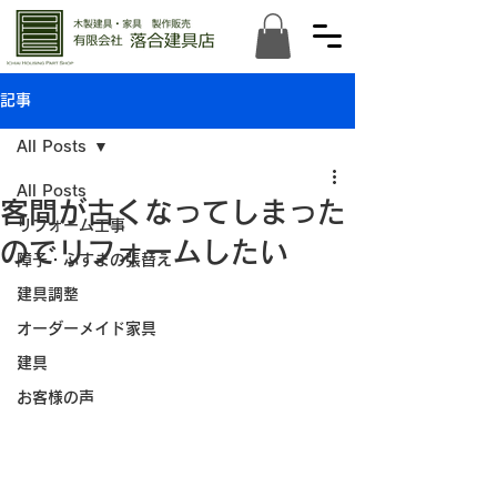
記事
All Posts
All Posts
客間が古くなってしまった
リフォーム工事
のでリフォームしたい
障子・ふすまの張替え
建具調整
オーダーメイド家具
建具
お客様の声